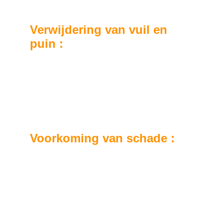
Verwijdering van vuil en 
puin :
We verwijderen zorgvuldig alle vuil, bladeren 
en troep die uw dakgoten en dakranden 
verstoppen, waardoor een optimale afvoer 
van regenwater wordt gegarandeerd.
Voorkoming van schade :
Door regelmatig uw dakgoten en dakranden 
te reinigen, helpen we potentiële schade te 
voorkomen die wordt veroorzaakt door de 
ophoping van vuil en vocht.