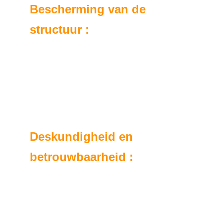
Bescherming van de 
structuur :
Professionele reiniging van dakgoten en 
dakranden draagt bij aan de bescherming 
van de structuur van uw huis door lekkages 
en infiltraties te voorkomen die kostbare 
schade kunnen veroorzaken.
Deskundigheid en 
betrouwbaarheid :
Ons ervaren en gekwalificeerde team 
gebruikt bewezen technieken om een 
grondige en effectieve reiniging van uw 