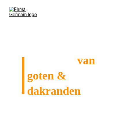
Reiniging
 van 
goten & 
dakranden
Het regelmatig onderhouden van uw 
dakgoten en dakranden is essentieel om 
schade te voorkomen en het esthetische 
uiterlijk van uw huis te behouden.