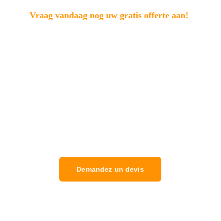
Vraag vandaag nog uw gratis offerte aan!
Transformeer uw huis met onze professionele 
schilderservice in Le Mans. Neem vandaag 
nog contact met ons op voor een gratis offerte 
en ontdek hoe wij uw binnen- en 
buitenschilderprojecten met uitmuntendheid 
en professionaliteit kunnen voltooien.
Demandez un devis