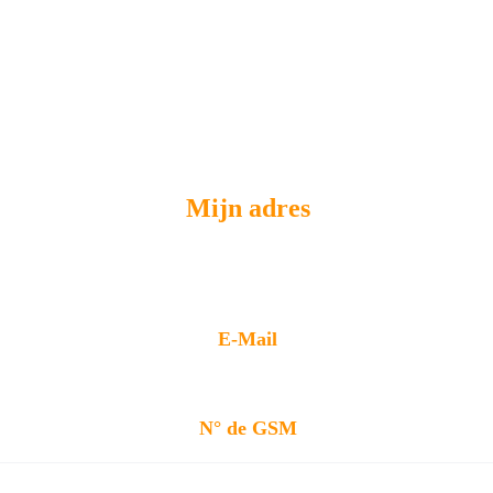
Mijn adres
39/4 Boulevard Bischoffsheim 1000 
Bruxelles
E-Mail
mgrenov39@gmail.com
N° de GSM
0479 33 89 72